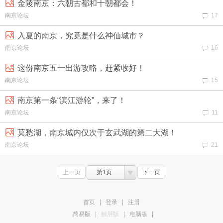
金陵南京：六朝古都和十朝都会！
南京论坛
17
入夏的南京，究竟是什么神仙城市？
南京论坛
16
这份南京五一出游攻略，赶紧收好！
南京论坛
15
南京第一条“滨江游轮”，来了！
南京论坛
11
莫愁湖，南京城内仅次于玄武湖的第二大湖！
南京论坛
21
上一页
第1页
下一页
首页
|
登录
|
注册
简易版
|
触屏版
|
电脑版
|