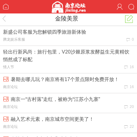
金陵美景
新盛公司客服为您解锁四季旅游新体验
腾龙娱乐客服
0
轻出行新风尚：旅行包里，V20沙棘原浆发酵益生元黄精饮
悄然成了标配
情人节
16
暑期去哪儿玩？南京将有17个景点限时免费开放！
南京论坛
16
南京一“古村落”走红，被称为“江苏小九寨”
南京论坛
20
融入艺术元素，南京城市空间更美了！
南京论坛
22