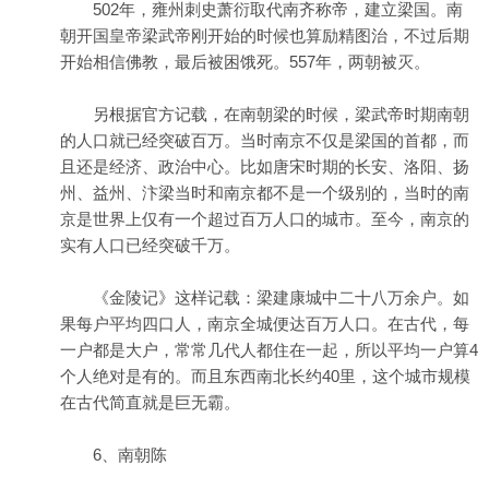
502年，雍州刺史萧衍取代南齐称帝，建立梁国。南
朝开国皇帝梁武帝刚开始的时候也算励精图治，不过后期
开始相信佛教，最后被困饿死。557年，两朝被灭。
另根据官方记载，在南朝梁的时候，梁武帝时期南朝
的人口就已经突破百万。当时南京不仅是梁国的首都，而
且还是经济、政治中心。比如唐宋时期的长安、洛阳、扬
州、益州、汴梁当时和南京都不是一个级别的，当时的南
京是世界上仅有一个超过百万人口的城市。至今，南京的
实有人口已经突破千万。
《金陵记》这样记载：梁建康城中二十八万余户。如
果每户平均四口人，南京全城便达百万人口。在古代，每
一户都是大户，常常几代人都住在一起，所以平均一户算4
个人绝对是有的。而且东西南北长约40里，这个城市规模
在古代简直就是巨无霸。
6、南朝陈