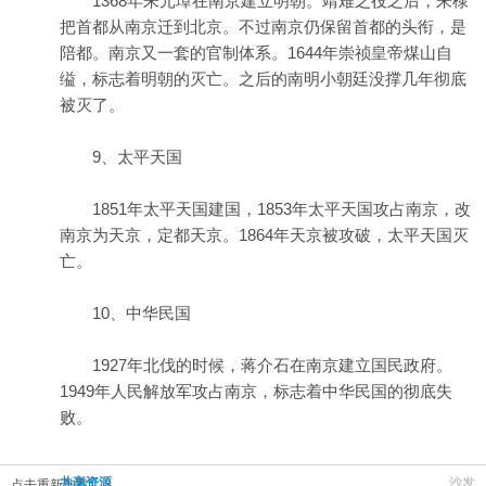
1368年朱元璋在南京建立明朝。靖难之役之后，朱棣
把首都从南京迁到北京。不过南京仍保留首都的头衔，是
陪都。南京又一套的官制体系。1644年崇祯皇帝煤山自
缢，标志着明朝的灭亡。之后的南明小朝廷没撑几年彻底
被灭了。
9、太平天国
1851年太平天国建国，1853年太平天国攻占南京，改
南京为天京，定都天京。1864年天京被攻破，太平天国灭
亡。
10、中华民国
1927年北伐的时候，蒋介石在南京建立国民政府。
1949年人民解放军攻占南京，标志着中华民国的彻底失
败。
共享资源
沙发
点击重新加载