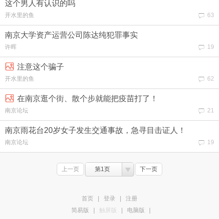
这个男人有认识的吗
开水里的鱼
63
南京大学资产运营公司陈达纯犯罪事实
许晖
19
注意这个骗子
开水里的鱼
62
在南京逛个街、散个步就能把疫苗打了！
南京论坛
21
南京雨花台20岁女子发生交通事故，急寻目击证人！
南京论坛
19
上一页
第1页
下一页
首页
|
登录
|
注册
简易版
|
触屏版
|
电脑版
|