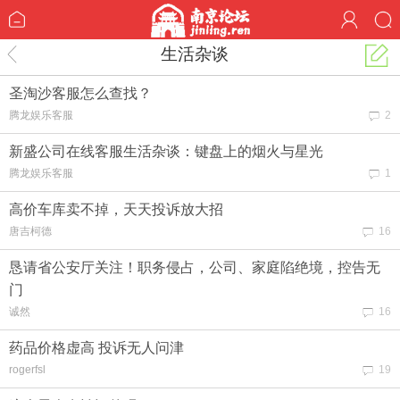
生活杂谈
圣淘沙客服怎么查找？
腾龙娱乐客服
2
新盛公司在线客服生活杂谈：键盘上的烟火与星光
腾龙娱乐客服
1
高价车库卖不掉，天天投诉放大招
唐吉柯德
16
恳请省公安厅关注！职务侵占，公司、家庭陷绝境，控告无
门
诚然
16
药品价格虚高 投诉无人问津
rogerfsl
19