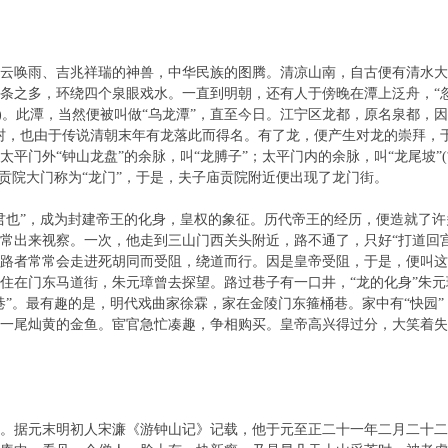
唤雨、吉兆祥瑞的神兽，中华民族的图腾。清凉山南，自古便有清水大
条之多，环绕四个泉眼戏水。一直到明朝，还有人于傍晚在潭上泛舟，“
》)。此潭，当然便被叫做“乌龙潭”，直至今日。江宁区龙都，原名泉都，
村，也由于传说清朝末年有龙落此而得名。有了龙，便产生对龙的崇拜，
太平门外“钟山龙盘”的余脉，叫“龙膊子”；太平门内的余脉，叫“龙尾坡”
把贡院大门称为“龙门”，于是，夫子庙贡院附近便出现了龙门街。
也”，成为封建帝王的化身，皇权的象征。历代帝王的经历，便造就了许
常出来视察。一次，他走到三山门西关头附近，路不通了，只好“打道回
路者常常会走进死胡同而受阻，绕道而行。因是皇帝受阻，于是，便叫这些
住在门东马道街，朱元璋曾去探望。路过巷子有一口井，“龙的化身”朱
巷”。最有趣的是，明代戏曲家徐霖，家在金陵门东箍桶巷。家中有“快园
一尾灿黄的金鱼。宦官急忙凑趣，争相购买。皇帝高兴得过分，大笑着失
元末明初人宋濂《游钟山记》记载，他于元至正二十一年二月二十二日(1