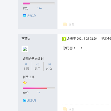
积分
144
发消息
回复
南行人
发表于 2021-8-23 02:26
|
显示全
你历害！！！
该用户从未签到
0
43
76
主题
帖子
积分
新手上路
积分
76
发消息
回复