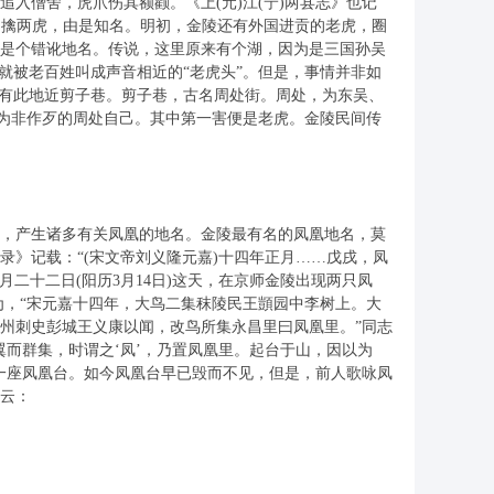
入僧舍，虎爪伤其额颧。《上(元)江(宁)两县志》也记
金山力擒两虎，由是知名。明初，金陵还有外国进贡的老虎，圈
是个错讹地名。传说，这里原来有个湖，因为是三国孙吴
就被老百姓叫成声音相近的“老虎头”。但是，事情并非如
再有此地近剪子巷。剪子巷，古名周处街。周处，为东吴、
时为非作歹的周处自己。其中第一害便是老虎。金陵民间传
，产生诸多有关凤凰的地名。金陵最有名的凤凰地名，莫
》记载：“(宋文帝刘义隆元嘉)十四年正月……戊戌，凤
二十二日(阳历3月14日)这天，在京师金陵出现两只凤
为，“宋元嘉十四年，大鸟二集秣陵民王顗园中李树上。大
州刺史彭城王义康以闻，改鸟所集永昌里曰凤凰里。”同志
而群集，时谓之‘凤’，乃置凤凰里。起台于山，因以为
一座凤凰台。如今凤凰台早已毁而不见，但是，前人歌咏凤
云：