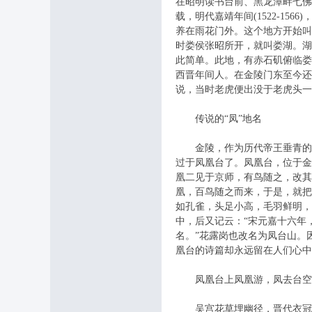
在昭明读书台前、黑龙潭畔七佛
载，明代嘉靖年间(1522-1
养在雨花门外。这个地方开始
坛
时娄侯张昭所开，就叫娄湖。湖
此简单。此地，有赤石矶俯临娄
西晋年间人。在金陵门东至今还
说，当时老虎便出没于老虎头一
传说的“凤”地名
金陵，作为历代帝王垂青的都
过于凤凰台了。凤凰台，位于金
凰二见于京师，有鸟随之，改其
凰，百鸟随之而来，于是，就把
如孔雀，头足小高，毛羽鲜明，
中，后又记云：“宋元嘉十六年
名。”花露岗也改名为凤台山。
凰台的诗篇却永远留在人们心中
凤凰台上凤凰游，凤去台空
吴宫花草埋幽径，晋代衣冠