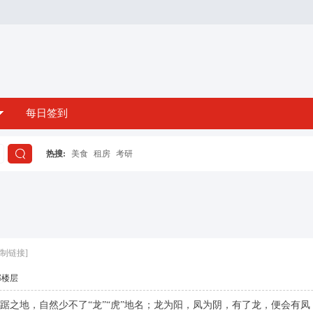
每日签到
热搜:
美食
租房
考研
搜
索
复制链接]
部楼层
地，自然少不了“龙”“虎”地名；龙为阳，凤为阴，有了龙，便会有凤，