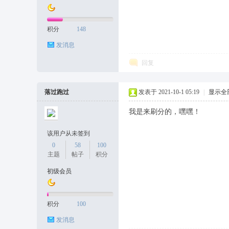
积分
148
发消息
回复
落过跑过
发表于 2021-10-1 05:19
|
显示全
我是来刷分的，嘿嘿！
该用户从未签到
0
58
100
主题
帖子
积分
初级会员
积分
100
发消息