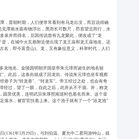
潭，晋朝时期，人们便常常看到有乌龙出没，而且说得确
忽见潭南水面有物浮出，黑而长可数尺，昂首望北而行，水
因多泉井而得名，后因传说曾有九龙聚此，便改成了“龙
于是，在城中火瓦巷附近便出现了龙王庙和龙王庙地名。还
(古名，即今富贵山)。龙，又有象征意义，科举时代，人们
多龙地名。金陵因明朝开国皇帝朱元璋而诞生的地名较
宫”。此后，这条街就成了回龙街。传说朱元璋也坐车视察
巷子为“转龙巷”、“转龙车”。帝王经过之处，也会有奇
元璋经过，望了一眼，自此之后，此井从不干涸。井，称龙
”，园景优美，连明武宗朱厚照南巡时也慕名而来。这个皇
足落水，被宦官扶着上来。这个池子就有了一个“浴龙池”
361年3月29日)，与刘伯温、夏允中二君同游钟山，就