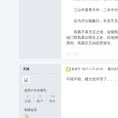
三山半落青天外，二水中分
总为浮云能蔽日，长安不见使
凤凰不落无宝之地，金陵既为
临门西凤凰台附近之处，此地便
西街、凤凰庄又由此而派生。
回复
天戏
发表于 2021-7-23 20:18
|
显示全
不错不错，楼主您辛苦了。。。
该用户从未签到
0
71
144
主题
帖子
积分
初级会员