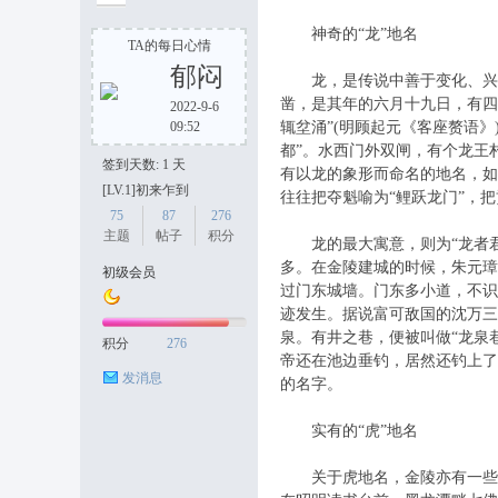
神奇的“龙”地名
TA的每日心情
郁闷
龙，是传说中善于变化、兴云
凿，是其年的六月十九日，有四
2022-9-6
京
09:52
辄坌涌”(明顾起元《客座赘语
都”。水西门外双闸，有个龙王
签到天数: 1 天
有以龙的象形而命名的地名，如
[LV.1]初来乍到
往往把夺魁喻为“鲤跃龙门”，
75
87
276
主题
帖子
积分
龙的最大寓意，则为“龙者君
多。在金陵建城的时候，朱元璋
初级会员
过门东城墙。门东多小道，不识
迹发生。据说富可敌国的沈万三
论
泉。有井之巷，便被叫做“龙泉
积分
276
帝还在池边垂钓，居然还钓上了
发消息
的名字。
实有的“虎”地名
关于虎地名，金陵亦有一些。据