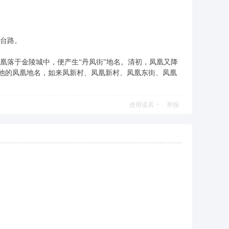
台路。
落于金陵城中，便产生“丹凤街”地名。清初，凤凰又降
其他的凤凰地名，如来凤新村、凤凰新村、凤凰东街、凤凰
使用道具
举报