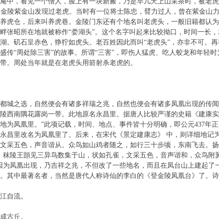
庵中，看见一个僧人，脸上有一块新瘢，乃是早几天上山采茶时，被老虎追
566)，金陵紫金山发现过老虎。当时有一位将士陈忠，臂力过人，曾在紫
叫养虎仓，后来叫养虎巷。金陵门东还有个地名叫老虎头，一般旧籍都认为
畔张昭所在地就被称作“娄湖头”。这个名字叫起来比较拗口，时间一长，
湖。矶石呈赤色，狰狞如虎头。老百姓因此而叫“老虎头”，亦非不可。
盛传“周处除三害”的故事。所谓“三害”，即伤人猛虎、吃人蛟龙和年轻
带。周处当年就是在老虎头用箭射杀老虎的。
城之选，自然便会有诸多祥瑞之兆，自然也便会有诸多凤凰出现的传闻
陵西南隅花露岗一带。此地原名永昌里。据唐人比较严谨的史籍《建康实录
地为凤凰里。”此项记载，时间、地点、事件皆十分明确，即公元437年正月
永昌里改名为凤凰里了。后来，在宋代《景定建康志》 中，则详细地记
文采五色，声音谐从。众鸟如山鸡者随之，如行三十步顷，东南飞去。扬
，秣陵王顗见三异鸟数集于山，状如孔雀，文采五色，音声谐和，众鸟附翼
因为凤凰出现，乃吉祥之兆，不但改了一些地名，而且在凤台山上建起了
。其中最著名者，当然是唐代人称诗仙的李白的《登金陵凤凰台》了。诗
江自流。
成古丘。