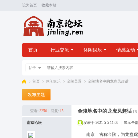
设为首页
收藏本站
首页
行业交流
休闲娱乐
情感互动
帖子
首页
休闲娱乐
金陵美景
金陵地名中的龙虎凤趣话
发布主题
南
»
›
›
›
金陵地名中的龙虎凤趣话
查看:
3256
|
回复:
15
[
南京论坛
发表于 2021-5-5 11:09
|
显示全
南京，古称金陵，为龙盘虎踞之