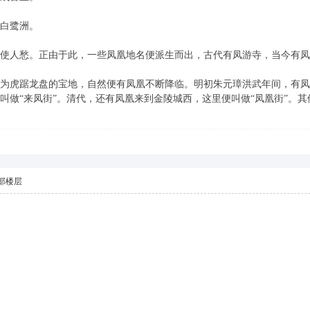
白鹭洲。
人愁。正由于此，一些凤凰地名便派生而出，古代有凤游寺，当今有凤
虎踞龙盘的宝地，自然便有凤凰不断降临。明初朱元璋洪武年间，有凤凰
叫做“来凤街”。清代，还有凤凰来到金陵城西，这里便叫做“凤凰街”。
部楼层