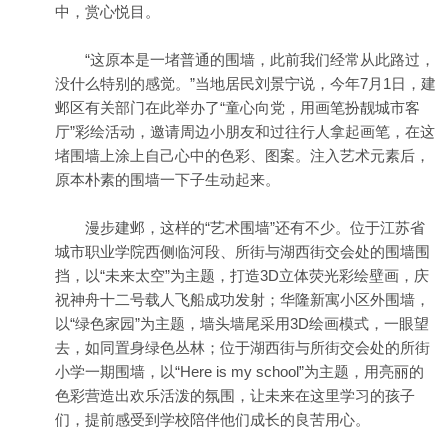
中，赏心悦目。
“这原本是一堵普通的围墙，此前我们经常从此路过，
没什么特别的感觉。”当地居民刘景宁说，今年7月1日，建
邺区有关部门在此举办了“童心向党，用画笔扮靓城市客
厅”彩绘活动，邀请周边小朋友和过往行人拿起画笔，在这
堵围墙上涂上自己心中的色彩、图案。注入艺术元素后，
原本朴素的围墙一下子生动起来。
漫步建邺，这样的“艺术围墙”还有不少。位于江苏省
城市职业学院西侧临河段、所街与湖西街交会处的围墙围
挡，以“未来太空”为主题，打造3D立体荧光彩绘壁画，庆
祝神舟十二号载人飞船成功发射；华隆新寓小区外围墙，
以“绿色家园”为主题，墙头墙尾采用3D绘画模式，一眼望
去，如同置身绿色丛林；位于湖西街与所街交会处的所街
小学一期围墙，以“Here is my school”为主题，用亮丽的
色彩营造出欢乐活泼的氛围，让未来在这里学习的孩子
们，提前感受到学校陪伴他们成长的良苦用心。