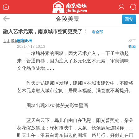
金陵美景
回复
融入艺术元素，南京城市空间更美了！
看全部
南京论坛
楼主
点击重新加载
2021-7-17 10:13
收藏
一堵堵朴素的围墙，因为艺术介入，一下子生动起
来；普通街巷，因为注入了多元化艺术元素，审美韵味、
文化品位陡增……
昨天走访建邺区发现，建邺区在城市建设中，不断将
艺术元素融入城市空间，居民幸福感、满意度不断提升。
围墙出现3D立体荧光彩绘壁画
蓝天白云下，鸟儿自由自在飞翔；阳光普照处，朵朵
葵花绽放笑脸；绿树掩映中，大象、长颈鹿流连徜徉……
昨天上午，沿着白鹭东街边的围墙一路前行，好似走在画