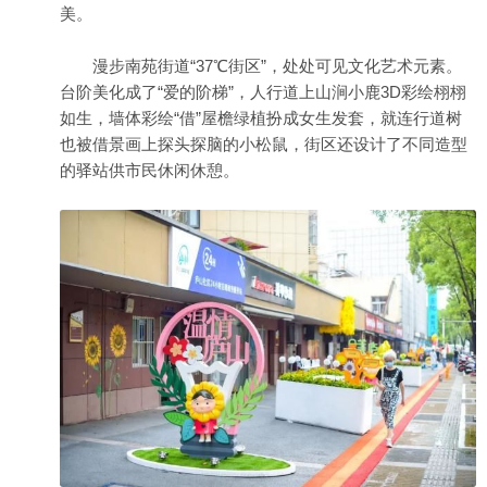
美。
漫步南苑街道“37℃街区”，处处可见文化艺术元素。
台阶美化成了“爱的阶梯”，人行道上山涧小鹿3D彩绘栩栩
如生，墙体彩绘“借”屋檐绿植扮成女生发套，就连行道树
也被借景画上探头探脑的小松鼠，街区还设计了不同造型
的驿站供市民休闲休憩。