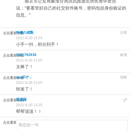
南京市公安局秦淮分局洪武路派出所民警毕君浩
说：“要看管好自己的社交软件账号，密码包括身份验证的
信息。”
卟够の成熟
沙发
点击重新加载
2021-6-20 13:24
小手一抖，积分到手！
1501792838
板凳
点击重新加载
2021-6-20 13:25
太棒了！
ゅωêǐぞ→
地板
点击重新加载
2021-6-20 13:25
转发了！
歪歪踢
#
点击重新加载
5
2021-6-20 13:25
帮帮顶顶！！
点击重新加载