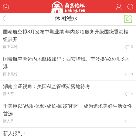
休闲灌水
国泰航空拟8月发布中期业绩 年内多项服务升级围绕香港枢
纽展开
雨中风铃
0
国泰航空暑运内地航线加码：西安增班、宁波换宽体机飞香
港
雨中风铃
0
湖南金证视角：美国AI监管框架落地待考
情人节
4
千美臣以“品质-体验-成长-回馈”闭环，成为追求美好生活女性
首选
情人节
1
新人报到！