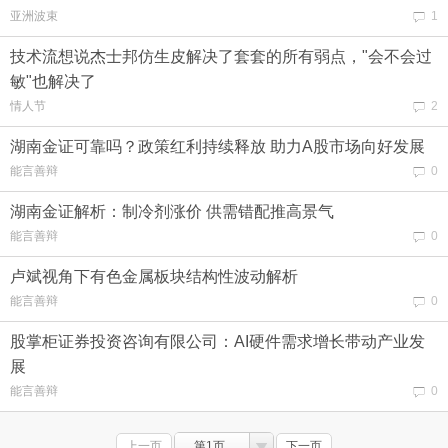
亚洲波束
1
技术流想说杰士邦仿生皮解决了套套的所有弱点，"会不会过
敏"也解决了
情人节
2
湖南金证可靠吗？政策红利持续释放 助力A股市场向好发展
能言善辩
0
湖南金证解析：制冷剂涨价 供需错配推高景气
能言善辩
0
卢斌视角下有色金属板块结构性波动解析
能言善辩
0
股掌柜证券投资咨询有限公司：AI硬件需求增长带动产业发
展
能言善辩
0
上一页
第1页
下一页