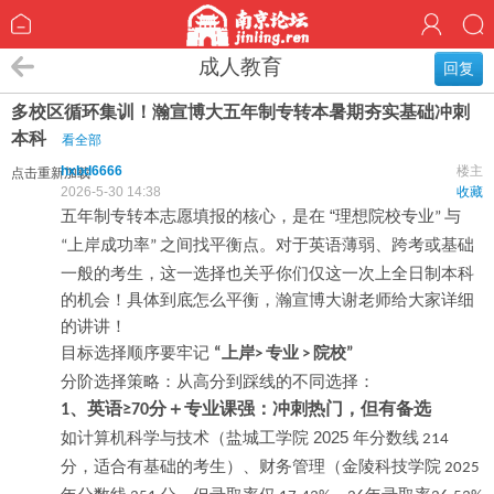
成人教育
回复
多校区循环集训！瀚宣博大五年制专转本暑期夯实基础冲刺
本科
看全部
hxbd6666
楼主
点击重新加载
2026-5-30 14:38
收藏
“
五年制专转本志愿填报的核心，是在
理想院校专业
与
”
上岸成功率
之间找平衡点。对于英语薄弱、跨考或基础
“
”
一般的考生，这一选择也关乎你们仅这一次上全日制本科
的机会！具体到底怎么平衡，瀚宣博大谢老师给大家详细
的讲讲！
目标选择顺序要牢记
上岸
专业
院校
“
>
>
”
分阶选择策略：从高分到踩线的不同选择：
、英语
分＋专业课强：冲刺热门，但有备选
1
≥70
2025
如计算机科学与技术（盐城工学院
年分数线
214
分，适合有基础的考生）、财务管理（金陵科技学院
2025