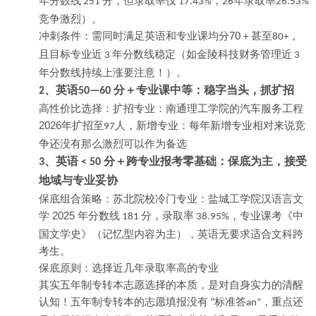
年分数线
分，但录取率仅
，
年录取率
251
17.43%
26
26.53%
竞争激烈）。
70
冲刺条件：需同时满足英语和专业课均分
＋甚至
，
80+
且目标专业近
年分数线稳定（如金陵科技财务管理近
3
3
年分数线持续上涨要注意！）。
、英语
分＋专业课中等：稳字当头，抓扩招
2
50—60
高性价比选择：扩招专业：南通理工学院的汽车服务工程
2026
年扩招至
人，新增专业：每年新增专业相对来说竞
97
争还没有那么激烈可以作为备选
、英语
分＋跨专业报考零基础：保底为主，接受
3
< 50
地域与专业妥协
保底组合策略：苏北院校冷门专业：盐城工学院汉语言文
2025
学
年分数线
分，录取率
，专业课考《中
181
38.95%
国文学史》（记忆型内容为主），英语无要求适合文科跨
考生。
保底原则：选择近几年录取率高的专业
其实五年制专转本志愿选择的本质，是对自身实力的清醒
“
认知！五年制专转本的志愿填报没有
标准答
，重点还
an”