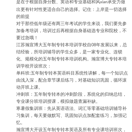
是在于根据自身分数、英语和专业基础和风
承受力做
xian
出更有针对性更适合自己的选择。记住：上岸是一切选择
的前提
对于那些低年级还有两三年考试的学生来说，我们要先参
加备考培训，培训过后再根据自身基础选专业和院校，不
要过急哦！
08
江苏瀚宣博大五年制专转本培训学校自
年发展以来，总
结经验，所培训辅导的学生众多，是一家专业化、连锁
化、规模化的五年制专转本培训机构。瀚宣博大专转本培
训学校开设班次：
:
单科班
五年制专转本英语科目系统性讲解，每一个知识点
由浅入深，配合章节课后练习，对基础知识巩固，循环滚
动开班上课。
冲刺班：五年制专转本的冲刺阶段，系统化的归纳总结，
专业课分班培训授课，模拟做题查漏补缺。
寒暑假集训班：先从英语语法、词汇等零基础培训辅导补
习集训，每天要做默写、巩固知识点加配套练习，加强记
忆。
瀚宣博大开设五年制专转本英语及所有专业课培训班次，