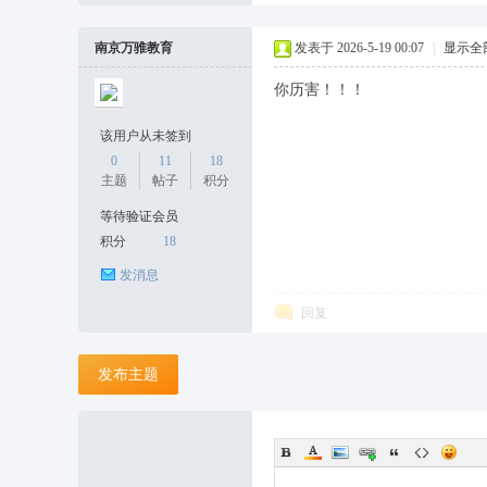
南京万骓教育
发表于 2026-5-19 00:07
|
显示全
坛
你历害！！！
该用户从未签到
0
11
18
主题
帖子
积分
等待验证会员
积分
18
发消息
回复
发布主题