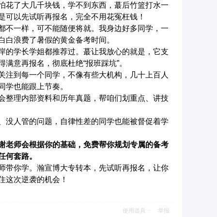
怕花了大几千块钱，学不到东西，蕞后竹篮打水一
是可以先试听再报名，完全不用花冤枉钱！
都不一样，可不能随便将就。我身边好多同学，一
白白浪费了暑假的黄金备考时间。
岸的学长学姐都推荐过。蕞让我放心的就是，它支
得满意再报名，彻底杜绝
“
报班踩坑
”
。
关注到每一个同学，不像有些大机构，几十上百人
同学也能跟上节奏。
会整理内部资料和历年真题，帮咱们划重点、讲技
、没人管的问题，自律性差的同学也能被督促着学
谢老师会根据你的基础，免费帮你规划专属的备考
任何套路。
师带你学。瀚宣博大专转本，先试听再报名，让你
住这次逆袭的机会！
使用道具
举报