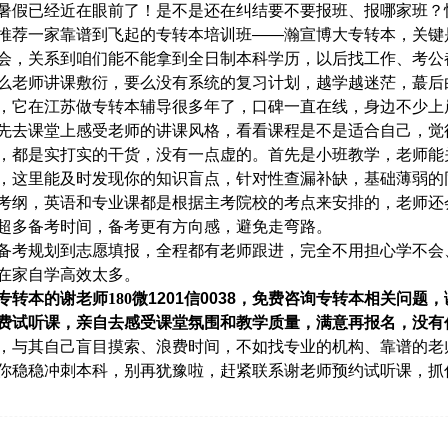
暑假已经近在眼前了！是不是还在纠结要不要报班、报哪家班？
推荐一家靠谱到飞起的专转本培训班
——
瀚宣博大专转本，关键
会，关系到咱们能不能拿到全日制本科学历，以后找工作、考公
么老师讲课敷衍，要么没有系统的复习计划，越学越迷茫，蕞后
，它在江苏做专转本辅导很多年了，口碑一直在线，身边不少上
先去课堂上感受老师的讲课风格，看看课程是不是适合自己，觉
，都是实打实的干货，没有一点虚的。首先是小班教学，老师能
，这里能及时发现你的知识盲点，针对性查漏补缺，基础薄弱的
考纲，英语和专业课都是根据主考院校的考点来安排的，老师还
超多备考时间，备考更有方向感，避免走弯路。
备考规划到志愿填报，全程都有老师跟进，完全不用担心学不会
在家自学高效太多。
专转本的谢老师
180
微
1201
信
0038
，免费咨询专转本相关问题，
费试听课，亲自去感受课堂氛围和教学质量，满意再报名，没有
，与其自己盲目摸索、浪费时间，不如找专业的机构、靠谱的老
你稳稳冲刺本科，别再犹豫啦，赶紧联系谢老师预约试听课，抓