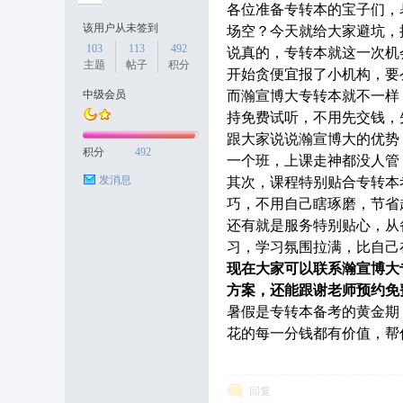
各位准备专转本的宝子们，
该用户从未签到
场空？今天就给大家避坑，
103
113
492
说真的，专转本就这一次机
主题
帖子
积分
开始贪便宜报了小机构，要
京
中级会员
而瀚宣博大专转本就不一样
持免费试听，不用先交钱，
跟大家说说瀚宣博大的优势
积分
492
一个班，上课走神都没人管
发消息
其次，课程特别贴合专转本
巧，不用自己瞎琢磨，节省
还有就是服务特别贴心，从
习，学习氛围拉满，比自己
现在大家可以联系瀚宣博大
论
方案，还能跟谢老师预约免
暑假是专转本备考的黄金期
花的每一分钱都有价值，帮
回复