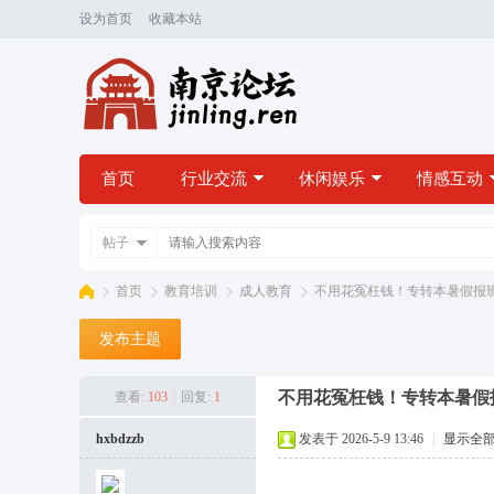
设为首页
收藏本站
首页
行业交流
休闲娱乐
情感互动
帖子
首页
教育培训
成人教育
不用花冤枉钱！专转本暑假报班，
发布主题
南
»
›
›
›
不用花冤枉钱！专转本暑假
查看:
103
|
回复:
1
hxbdzzb
发表于 2026-5-9 13:46
|
显示全