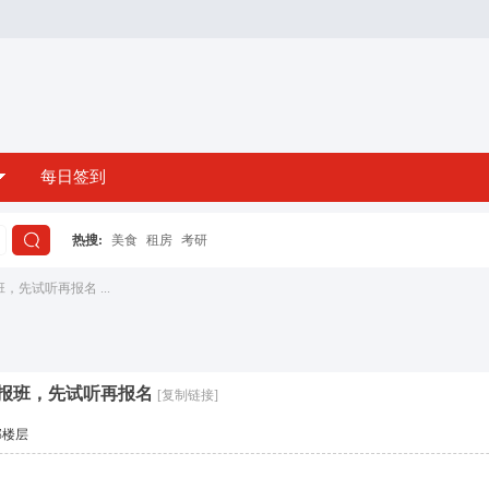
每日签到
热搜:
美食
租房
考研
搜
先试听再报名 ...
索
报班，先试听再报名
[复制链接]
部楼层