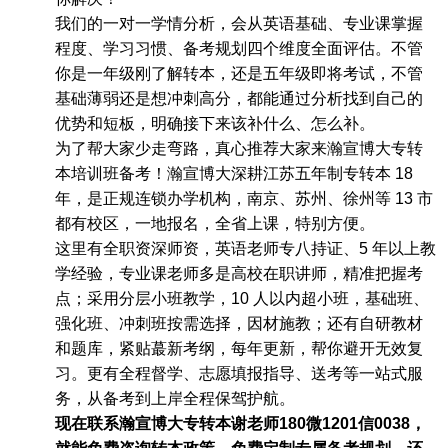
我们的一对一学情分析，会从英语基础、专业课掌握
程度、学习习惯、备考规划四个维度全面评估。不管
你是一年级刚了解转本，还是五年级即将考试，不管
基础薄弱还是想冲刺高分，都能通过分析找到自己的
优势和短板，明确接下来该补什么、怎么补。
为了帮大家少走弯路，真心推荐大家来瀚宣博大专转
本培训班备考！瀚宣博大深耕江苏五年制专转本
18
年，是正规连锁办学机构，南京、苏州、徐州等
13
市
都有校区，一地报名，全省上课，特别方便。
这里有全职资深师资，英语老师专八持证、
5
年以上教
学经验，专业课老师多是高校在职讲师，精准把握考
点；采用分层小班教学，
10
人以内超小班，基础班、
强化班、冲刺班按需选择，因材施教；还有自研教材
和题库，紧贴
蕞
新考纲，每年更新，帮你避开无效复
习。更有全程督学、志愿填报指导、送考等一站式服
务，从备考到上岸全程保驾护航。
现在联系瀚宣博大专转本谢老师
180
微
1201
信
0038
，