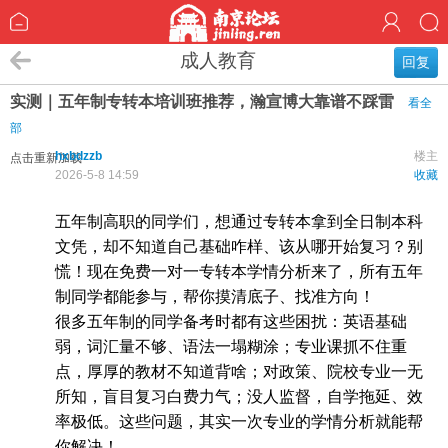
成人教育
回复
实测｜五年制专转本培训班推荐，瀚宣博大靠谱不踩雷
看全
部
hxbdzzb
楼主
点击重新加载
2026-5-8 14:59
收藏
五年制高职的同学们，想通过专转本拿到全日制本科
文凭，却不知道自己基础咋样、该从哪开始复习？别
慌！现在免费一对一专转本学情分析来了，所有五年
制同学都能参与，帮你摸清底子、找准方向！
很多五年制的同学备考时都有这些困扰：英语基础
弱，词汇量不够、语法一塌糊涂；专业课抓不住重
点，厚厚的教材不知道背啥；对政策、院校专业一无
所知，盲目复习白费力气；没人监督，自学拖延、效
率极低。这些问题，其实一次专业的学情分析就能帮
你解决！