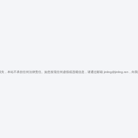
不承担任何法律责任。如您发现任何虚假或违规信息，请通过邮箱 jinling@jinling.ren，